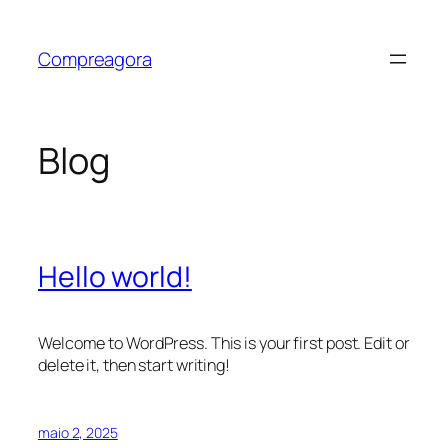
Pular
para
Compreagora
o
conteúdo
Blog
Hello world!
Welcome to WordPress. This is your first post. Edit or
delete it, then start writing!
maio 2, 2025